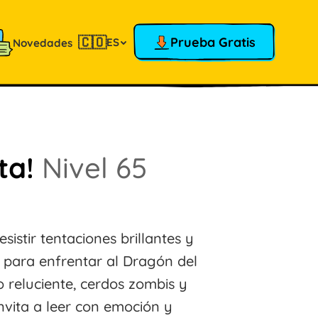
🇨🇴
Prueba Gratis
ES
Novedades
ita!
Nivel 65
istir tentaciones brillantes y
a para enfrentar al Dragón del
o reluciente, cerdos zombis y
nvita a leer con emoción y