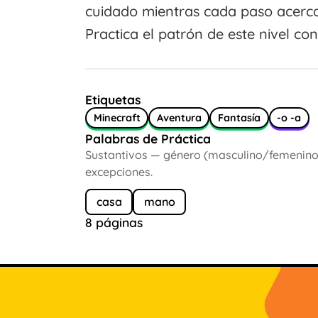
cuidado mientras cada paso acerc
Practica el patrón de este nivel co
Etiquetas
Minecraft
Aventura
Fantasía
-o -a
Palabras de Práctica
Sustantivos — género (masculino/femenino):
excepciones.
casa
mano
8 páginas