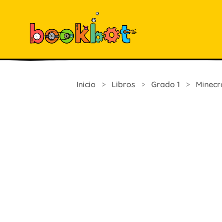
Inicio
>
Libros
>
Grado 1
>
Minecr