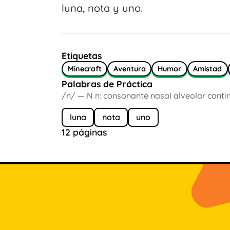
luna, nota y uno.
Etiquetas
Minecraft
Aventura
Humor
Amistad
Palabras de Práctica
/n/ — N n: consonante nasal alveolar conti
luna
nota
uno
12 páginas