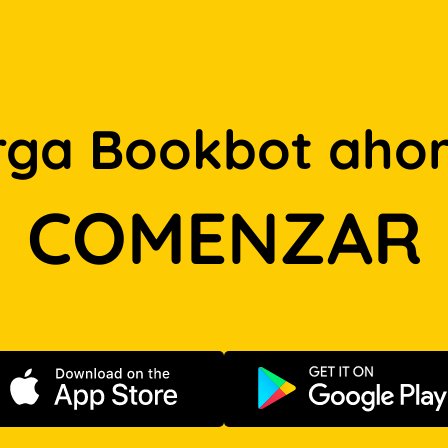
rga Bookbot ahor
COMENZAR
Descargar en App Store
Disponible e