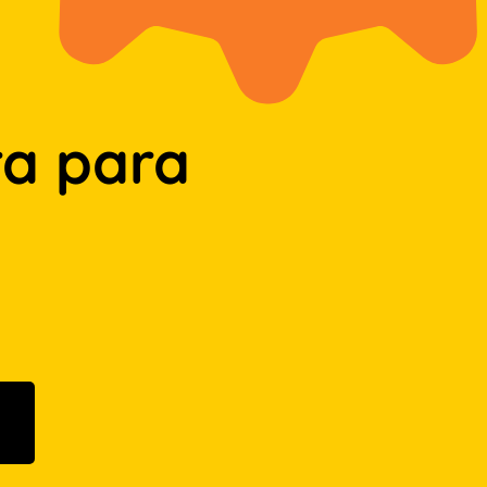
a para
n Google Play