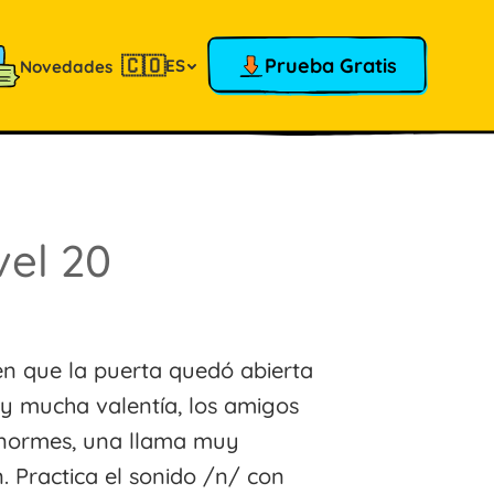
🇨🇴
Prueba Gratis
ES
Novedades
vel 20
 que la puerta quedó abierta
y mucha valentía, los amigos
enormes, una llama muy
. Practica el sonido /n/ con