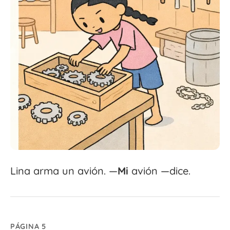
Lina arma un avión. —
Mi
avión —dice.
PÁGINA 5