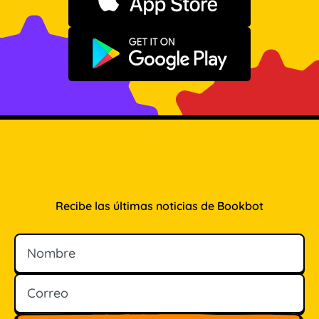
Descargar en App Store
Disponible en Google Play
Recibe las últimas noticias de Bookbot
Nombre
Correo