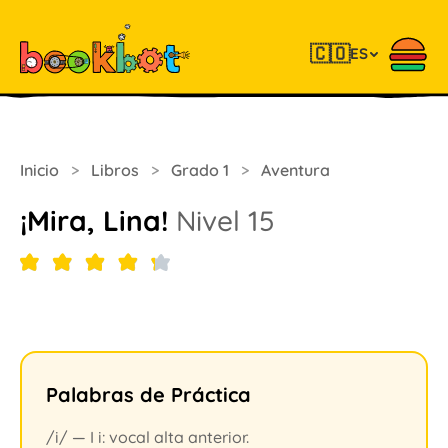
🇨🇴
ES
Inicio
>
Libros
>
Grado 1
>
Aventura
¡Mira, Lina!
Nivel 15
Palabras de Práctica
/i/ — I i: vocal alta anterior.