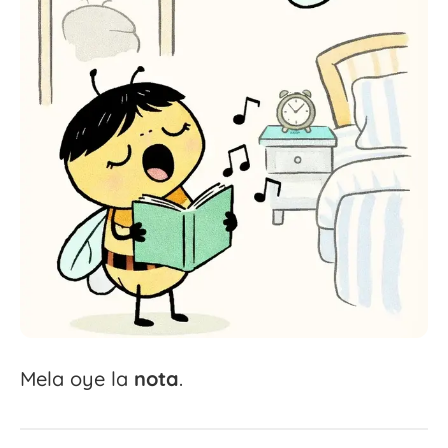
Mela oye la
nota
.