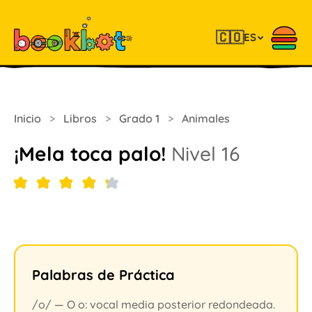
🇨🇴
ES
Inicio
>
Libros
>
Grado 1
>
Animales
¡Mela toca palo!
Nivel 16
Palabras de Práctica
/o/ — O o: vocal media posterior redondeada.