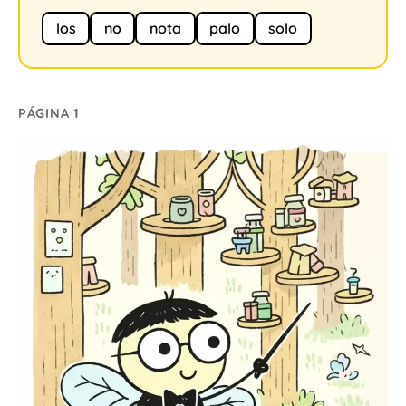
los
no
nota
palo
solo
PÁGINA 1