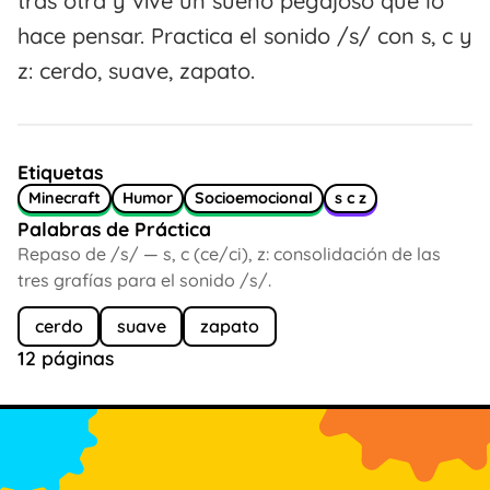
tras otra y vive un sueño pegajoso que lo
hace pensar. Practica el sonido /s/ con s, c y
z: cerdo, suave, zapato.
Etiquetas
Minecraft
Humor
Socioemocional
s c z
Palabras de Práctica
Repaso de /s/ — s, c (ce/ci), z: consolidación de las
tres grafías para el sonido /s/.
cerdo
suave
zapato
12 páginas