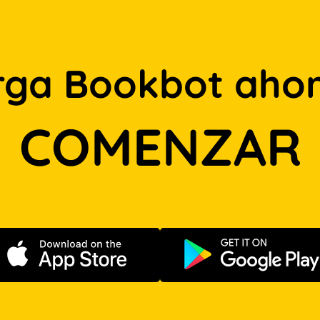
rga Bookbot ahor
COMENZAR
Descargar en App Store
Disponible e