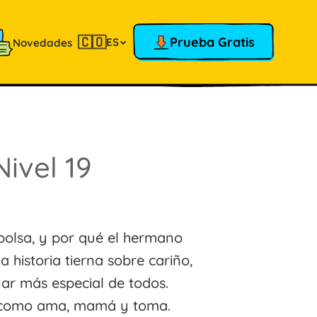
🇨🇴
Prueba Gratis
ES
Novedades
Nivel 19
olsa, y por qué el hermano
 historia tierna sobre cariño,
gar más especial de todos.
s como ama, mamá y toma.