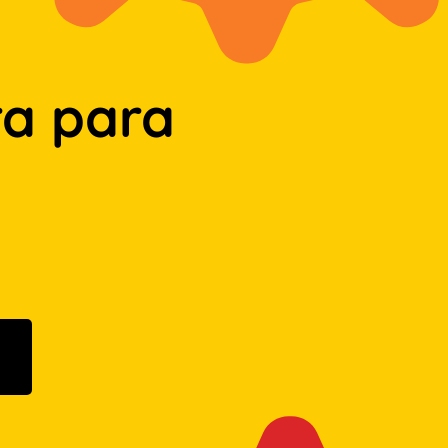
a para
n Google Play