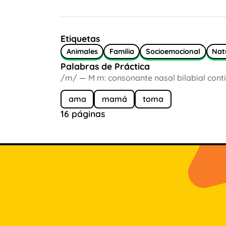
Etiquetas
Animales
Familia
Socioemocional
Nat
Palabras de Práctica
/m/ — M m: consonante nasal bilabial conti
ama
mamá
toma
16 páginas