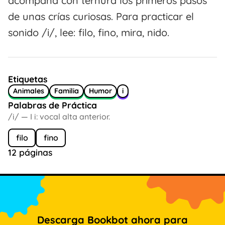
acompaña con ternura los primeros pasos
de unas crías curiosas. Para practicar el
sonido /i/, lee: filo, fino, mira, nido.
Etiquetas
Animales
Familia
Humor
i
Palabras de Práctica
/i/ — I i: vocal alta anterior.
filo
fino
12 páginas
Descarga Bookbot ahora para