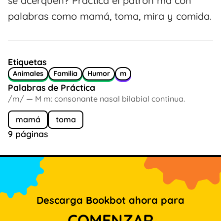
se acerquen? Practica el patrón ma con
palabras como mamá, toma, mira y comida.
Etiquetas
Animales
Familia
Humor
m
Palabras de Práctica
/m/ — M m: consonante nasal bilabial continua.
mamá
toma
9 páginas
Descarga Bookbot ahora para
COMENZAR