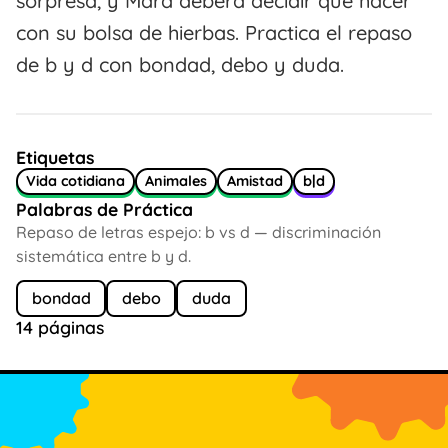
sorpresa, y Mara deberá decidir qué hacer
con su bolsa de hierbas. Practica el repaso
de b y d con bondad, debo y duda.
Etiquetas
Vida cotidiana
Animales
Amistad
b|d
Palabras de Práctica
Repaso de letras espejo: b vs d — discriminación
sistemática entre b y d.
bondad
debo
duda
14 páginas