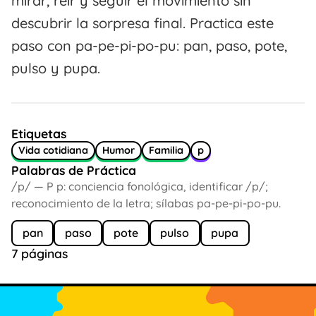
mirar, reír y seguir el movimiento sin
descubrir la sorpresa final. Practica este
paso con pa-pe-pi-po-pu: pan, paso, pote,
pulso y pupa.
Etiquetas
Vida cotidiana
Humor
Familia
p
Palabras de Práctica
/p/ — P p: conciencia fonológica, identificar /p/;
reconocimiento de la letra; sílabas pa-pe-pi-po-pu.
pan
paso
pote
pulso
pupa
7 páginas