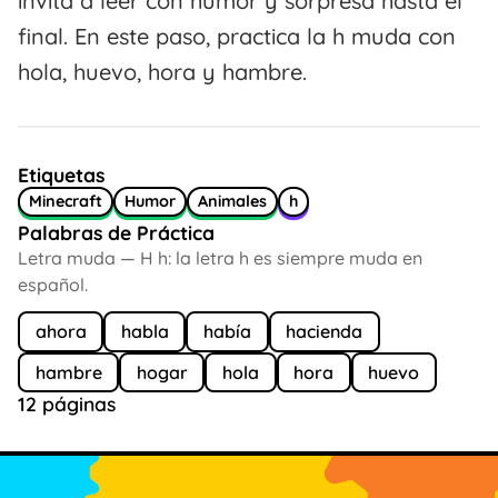
invita a leer con humor y sorpresa hasta el
final. En este paso, practica la h muda con
hola, huevo, hora y hambre.
Etiquetas
Minecraft
Humor
Animales
h
Palabras de Práctica
Letra muda — H h: la letra h es siempre muda en
español.
ahora
habla
había
hacienda
hambre
hogar
hola
hora
huevo
12 páginas