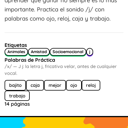
aprender que ganar no siempre es lo más
importante. Practica el sonido /j/ con
palabras como ojo, reloj, caja y trabajo.
Etiquetas
Animales
Amistad
Socioemocional
j
Palabras de Práctica
/x/ — J j: la letra j, fricativa velar, antes de cualquier
vocal.
bajito
caja
mejor
ojo
reloj
trabajo
14 páginas