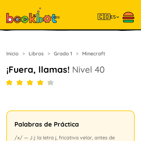
🇨🇴
ES
Inicio
>
Libros
>
Grado 1
>
Minecraft
¡Fuera, llamas!
Nivel 40
Palabras de Práctica
/x/ — J j: la letra j, fricativa velar, antes de