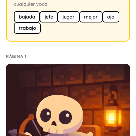
cualquier vocal.
bajada
jefe
jugar
mejor
ojo
trabajo
PÁGINA 1