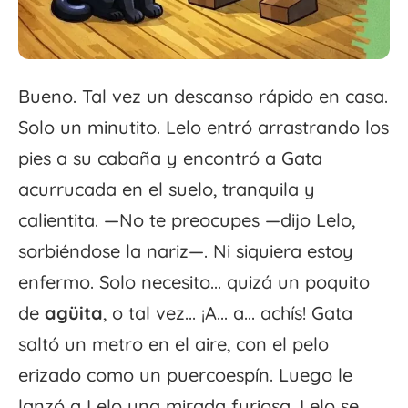
Bueno. Tal vez un descanso rápido en casa.
Solo un minutito. Lelo entró arrastrando los
pies a su cabaña y encontró a Gata
acurrucada en el suelo, tranquila y
calientita. —No te preocupes —dijo Lelo,
sorbiéndose la nariz—. Ni siquiera estoy
enfermo. Solo necesito... quizá un poquito
de
agüita
, o tal vez... ¡A... a... achís! Gata
saltó un metro en el aire, con el pelo
erizado como un puercoespín. Luego le
lanzó a Lelo una mirada furiosa. Lelo se