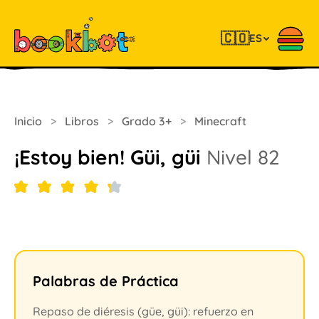
🇨🇴
ES
Inicio
>
Libros
>
Grado 3+
>
Minecraft
¡Estoy bien! Güi, güi
Nivel 82
Palabras de Práctica
Repaso de diéresis (güe, güi): refuerzo en