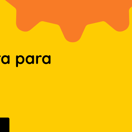
a para
n Google Play