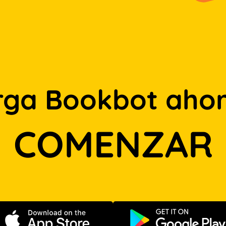
rga Bookbot ahor
COMENZAR
Descargar en App Store
Disponible e