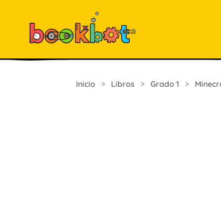
Inicio
>
Libros
>
Grado 1
>
Minecr