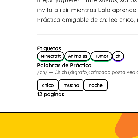
invita a reír mientras Lalo aprende
Práctica amigable de ch: lee chico
Etiquetas
Minecraft
Animales
Humor
ch
Palabras de Práctica
/ch/ — Ch ch (dígrafo): africada postalveol
chico
mucho
noche
12 páginas