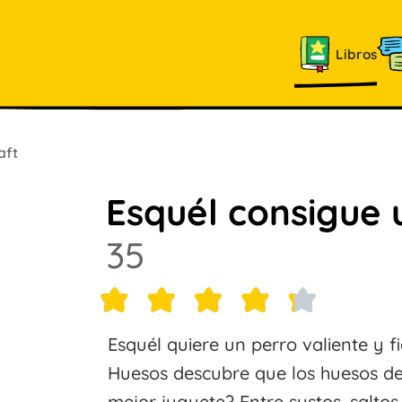
Libros
aft
Esquél consigue 
35
Esquél quiere un perro valiente y 
Huesos descubre que los huesos d
mejor juguete? Entre sustos, saltos