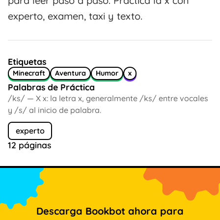
para leer paso a paso. Practica la x con
experto, examen, taxi y texto.
Etiquetas
Minecraft
Aventura
Humor
x
Palabras de Práctica
/ks/ — X x: la letra x, generalmente /ks/ entre vocales
y /s/ al inicio de palabra.
experto
12 páginas
Descarga Bookbot ahora para