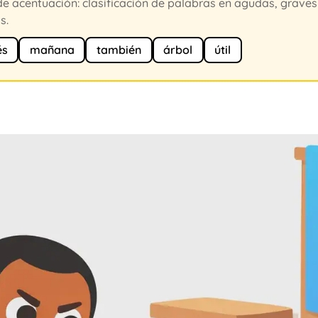
e acentuación: clasificación de palabras en agudas, graves
s.
és
mañana
también
árbol
útil