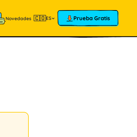
🇨🇴
Prueba Gratis
ES
Novedades