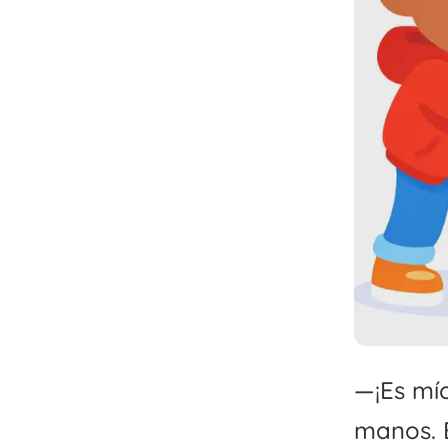
—¡Es mío
manos. 