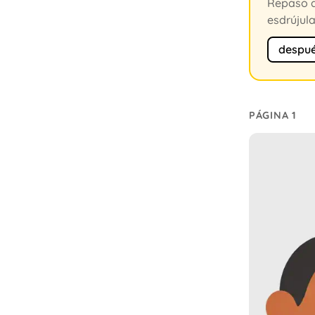
Repaso d
esdrújula
despu
PÁGINA 1