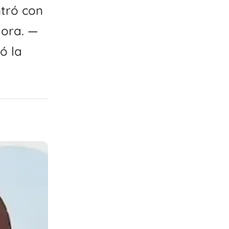
ntró con
hora. —
ó la