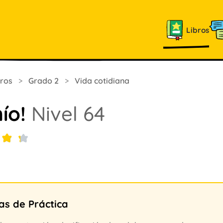
Libros
bros
>
Grado 2
>
Vida cotidiana
mío!
Nivel 64
as de Práctica