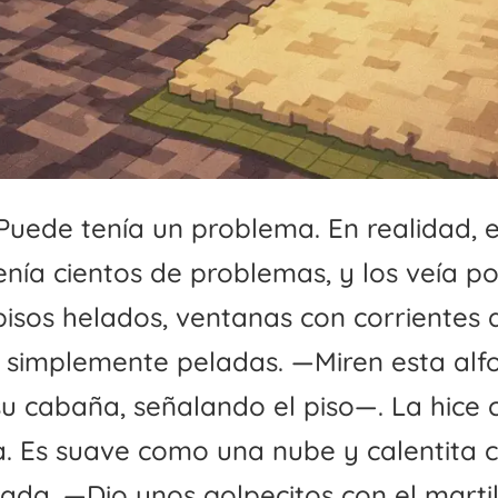
í Puede tenía un problema. En realidad, el
nía cientos de problemas, y los veía p
pisos helados, ventanas con corrientes 
 simplemente peladas. —Miren esta al
su cabaña, señalando el piso—. La hice 
a. Es suave como una nube y calentita
ada. —Dio unos golpecitos con el martil