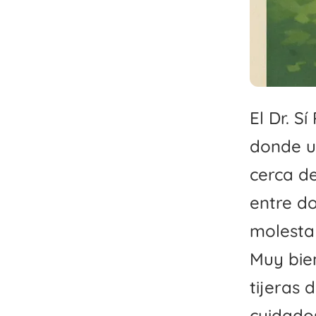
El Dr. S
donde u
cerca d
entre do
molesta 
Muy bien
tijeras 
cuidado