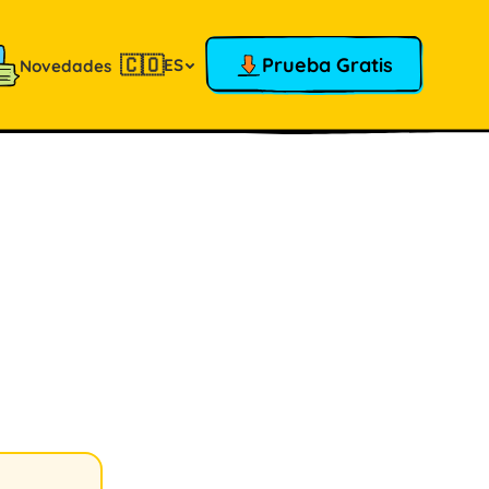
🇨🇴
Prueba Gratis
ES
Novedades