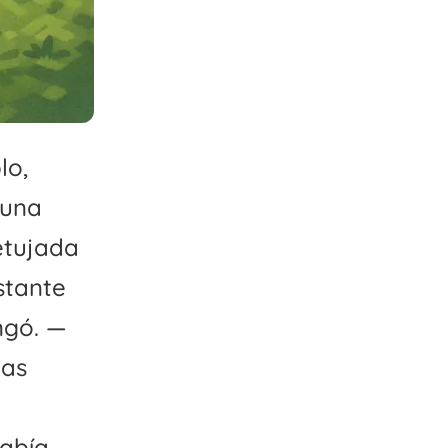
lo,
 una
etujada
stante
ngó. —
nas
había