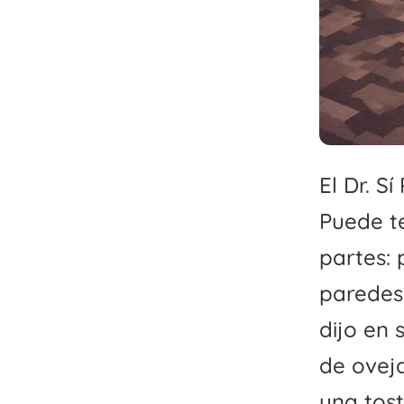
El Dr. S
Puede te
partes: 
paredes
dijo en 
de ovej
una tost