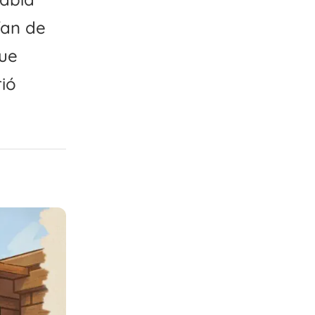
ían de
que
ió