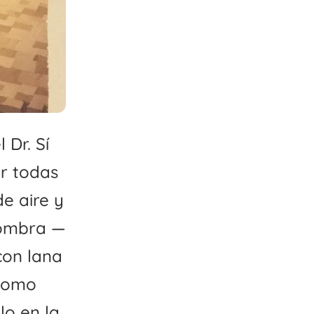
 Dr. Sí
or todas
de aire y
fombra —
con lana
 como
lo en la