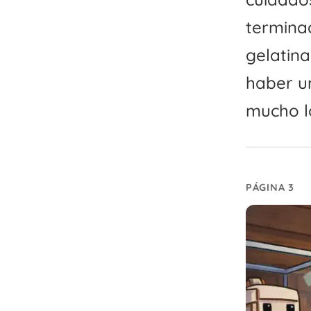
terminad
gelatin
haber u
mucho l
PÁGINA 3