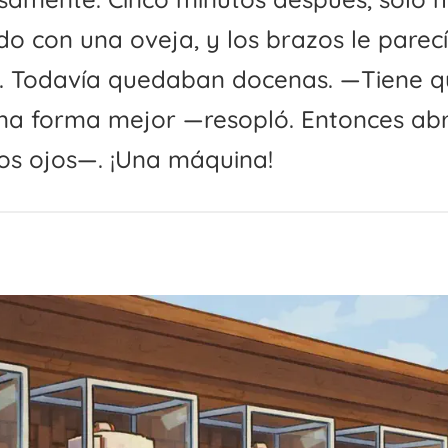
o con una oveja, y los brazos le parec
a. Todavía quedaban docenas. —Tiene 
na forma mejor —resopló. Entonces abr
os ojos—. ¡Una máquina!