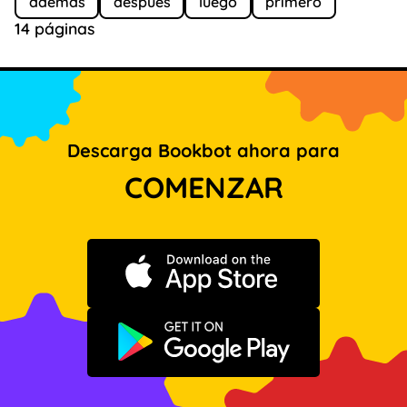
además
después
luego
primero
14 páginas
Descarga Bookbot ahora para
COMENZAR
Descargar en App Store
Disponible en Google Play