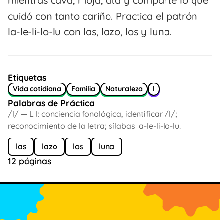
mientras cava, moja, ata y comparte lo que
cuidó con tanto cariño. Practica el patrón
la-le-li-lo-lu con las, lazo, los y luna.
Etiquetas
Vida cotidiana
Familia
Naturaleza
l
Palabras de Práctica
/l/ — L l: conciencia fonológica, identificar /l/;
reconocimiento de la letra; sílabas la-le-li-lo-lu.
las
lazo
los
luna
12 páginas