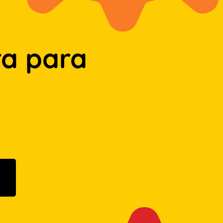
a para
n Google Play