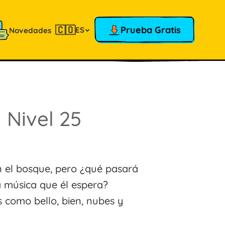
🇨🇴
Prueba Gratis
ES
Novedades
!
Nivel 25
n el bosque, pero ¿qué pasará
a música que él espera?
s como bello, bien, nubes y