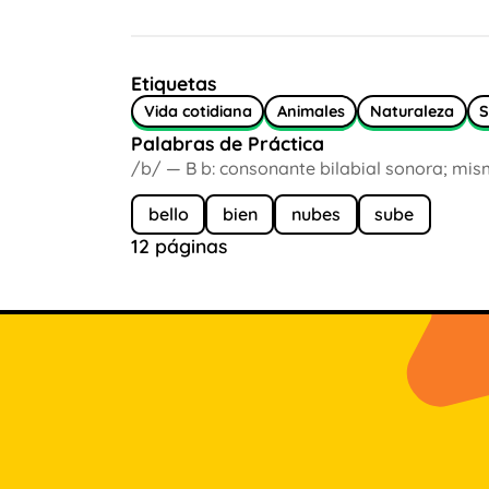
Etiquetas
Vida cotidiana
Animales
Naturaleza
S
Palabras de Práctica
/b/ — B b: consonante bilabial sonora; mis
bello
bien
nubes
sube
12 páginas