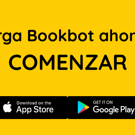
rga Bookbot ahor
COMENZAR
Descargar en App Store
Disponible e