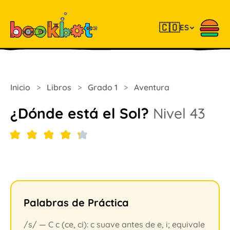
🇨🇴
ES
Inicio
>
Libros
>
Grado 1
>
Aventura
¿Dónde está el Sol?
Nivel 43
Palabras de Práctica
/s/ — C c (ce, ci): c suave antes de e, i; equivale