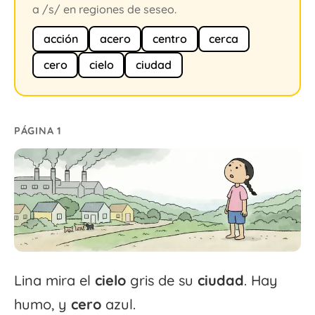
a /s/ en regiones de seseo.
acción
acero
centro
cerca
cero
cielo
ciudad
PÁGINA 1
Lina mira el
cielo
gris de su
ciudad
. Hay
humo, y
cero
azul.