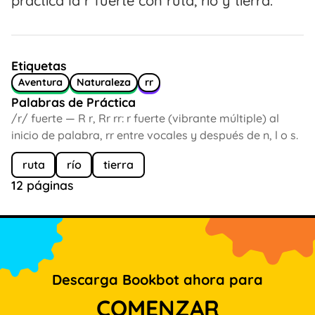
practica la r fuerte con ruta, río y tierra.
Etiquetas
Aventura
Naturaleza
rr
Palabras de Práctica
/r/ fuerte — R r, Rr rr: r fuerte (vibrante múltiple) al
inicio de palabra, rr entre vocales y después de n, l o s.
ruta
río
tierra
12 páginas
Descarga Bookbot ahora para
COMENZAR