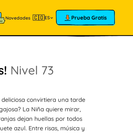
🇨🇴
Prueba Gratis
ES
Novedades
s!
Nivel 73
 deliciosa convirtiera una tarde
ajosa? La Niña quiere mirar,
anjas dejan huellas por todos
ete azul. Entre risas, música y