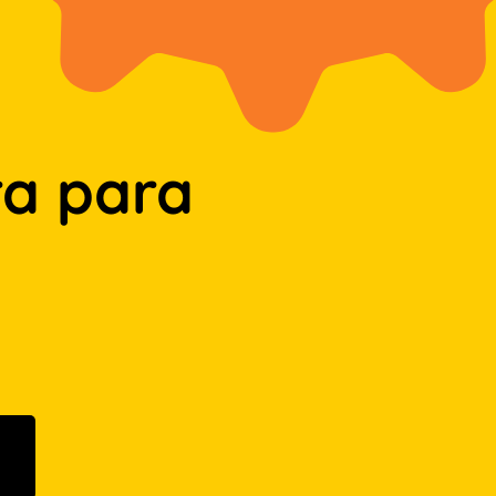
a para
n Google Play