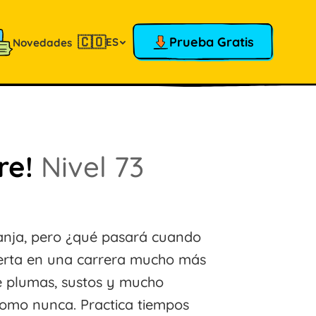
🇨🇴
Prueba Gratis
ES
Novedades
rre!
Nivel 73
ranja, pero ¿qué pasará cuando
erta en una carrera mucho más
e plumas, sustos y mucho
como nunca. Practica tiempos