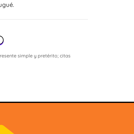
ugué.
t
esente simple y pretérito; citas