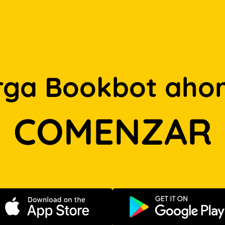
rga Bookbot ahor
COMENZAR
Descargar en App Store
Disponible e