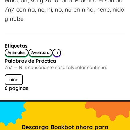
emoción, sol y zanahoria. Practica el sonido
/n/ con na, ne, ni, no, nu en niño, nene, nido
y nube.
Etiquetas
Animales
Aventura
n
Palabras de Práctica
/n/ — N n: consonante nasal alveolar continua.
niño
6 páginas
Descarga Bookbot ahora para