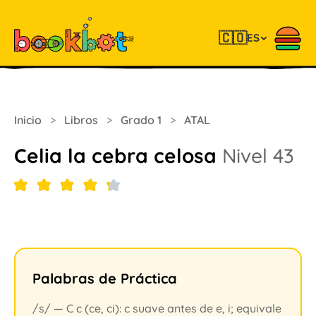
🇨🇴
ES
Inicio
>
Libros
>
Grado 1
>
ATAL
Celia la cebra celosa
Nivel 43
Palabras de Práctica
/s/ — C c (ce, ci): c suave antes de e, i; equivale