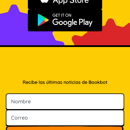
Descargar en App Store
Disponible en Google Play
Recibe las últimas noticias de Bookbot
Nombre
Correo