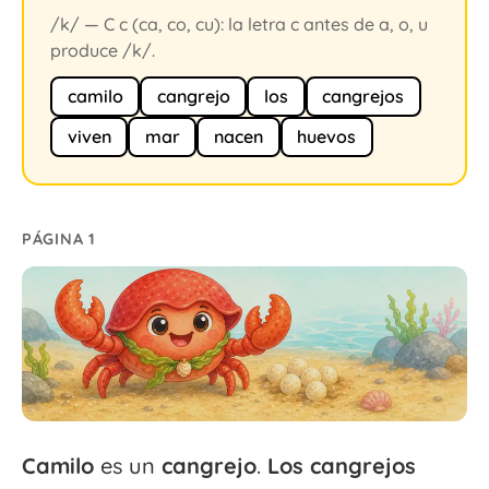
/k/ — C c (ca, co, cu): la letra c antes de a, o, u
produce /k/.
camilo
cangrejo
los
cangrejos
viven
mar
nacen
huevos
PÁGINA 1
Camilo
es un
cangrejo
.
Los
cangrejos