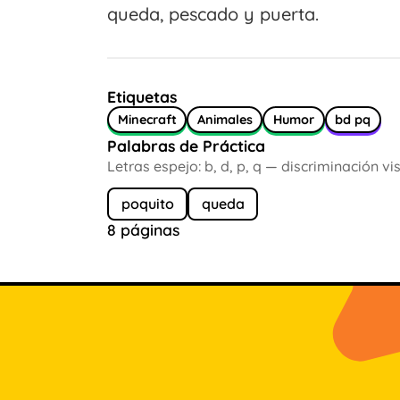
queda, pescado y puerta.
Etiquetas
Minecraft
Animales
Humor
bd pq
Palabras de Práctica
Letras espejo: b, d, p, q — discriminación vis
poquito
queda
8 páginas