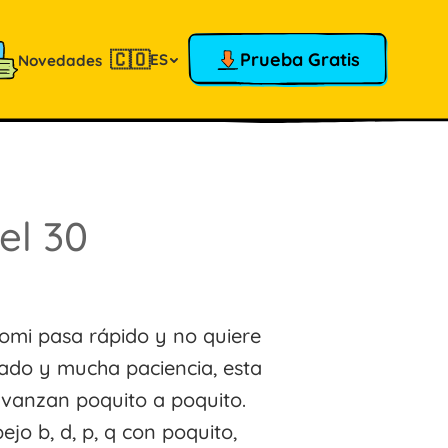
🇨🇴
Prueba Gratis
ES
Novedades
el 30
Tomi pasa rápido y no quiere
ado y mucha paciencia, esta
avanzan poquito a poquito.
ejo b, d, p, q con poquito,