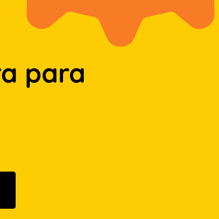
a para
n Google Play