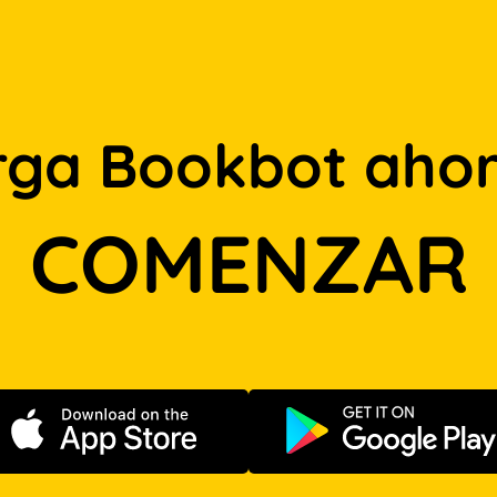
rga Bookbot ahor
COMENZAR
Descargar en App Store
Disponible e