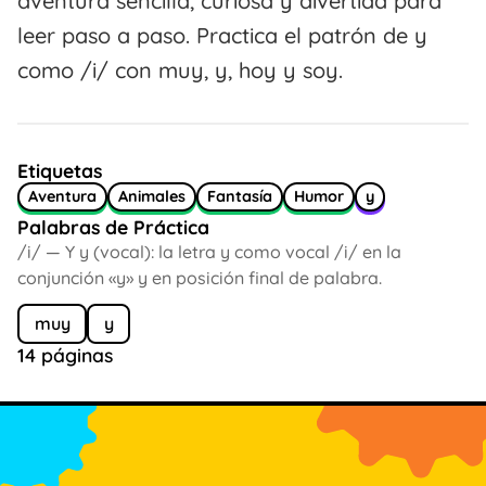
aventura sencilla, curiosa y divertida para
leer paso a paso. Practica el patrón de y
como /i/ con muy, y, hoy y soy.
Etiquetas
Aventura
Animales
Fantasía
Humor
y
Palabras de Práctica
/i/ — Y y (vocal): la letra y como vocal /i/ en la
conjunción «y» y en posición final de palabra.
muy
y
14 páginas