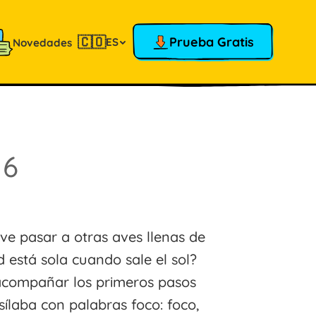
🇨🇴
Prueba Gratis
ES
Novedades
16
 ve pasar a otras aves llenas de
d está sola cuando sale el sol?
 acompañar los primeros pasos
sílaba con palabras foco: foco,