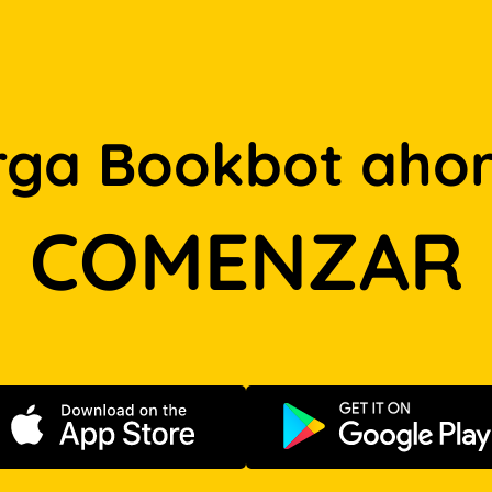
rga Bookbot ahor
COMENZAR
Descargar en App Store
Disponible e