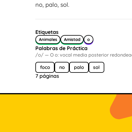
no, palo, sol.
Etiquetas
Animales
Amistad
o
Palabras de Práctica
/o/ — O o: vocal media posterior redondea
foco
no
palo
sol
7 páginas