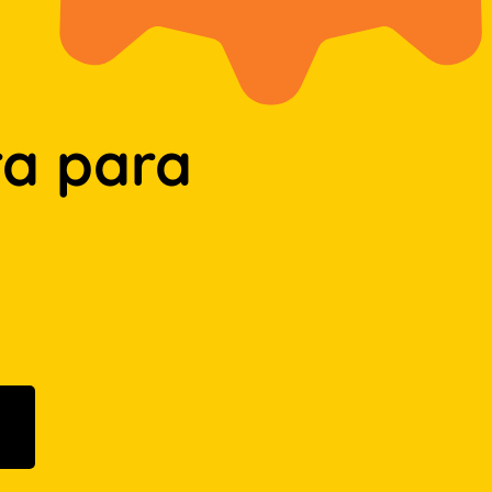
a para
n Google Play