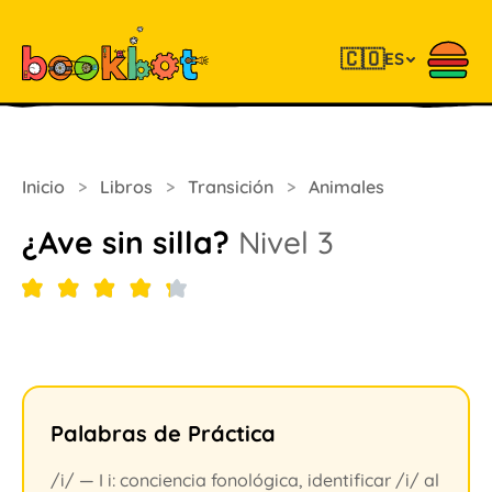
🇨🇴
ES
Inicio
>
Libros
>
Transición
>
Animales
¿Ave sin silla?
Nivel 3
Palabras de Práctica
/i/ — I i: conciencia fonológica, identificar /i/ al