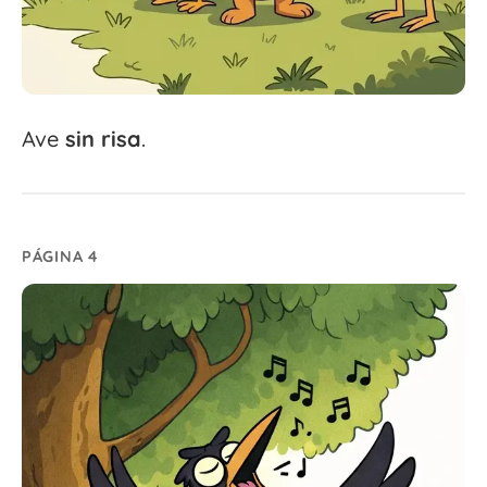
Ave
sin
risa
.
PÁGINA 4