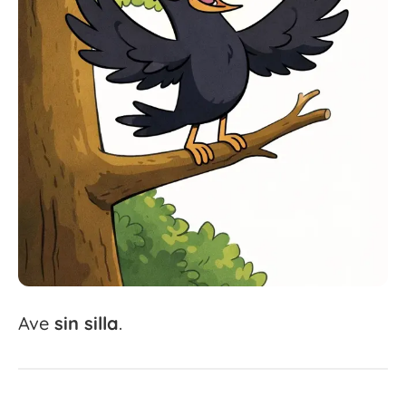
Ave
sin
silla
.