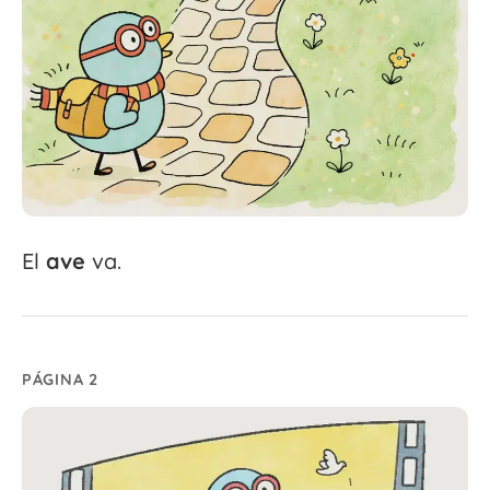
El
ave
va.
PÁGINA 2