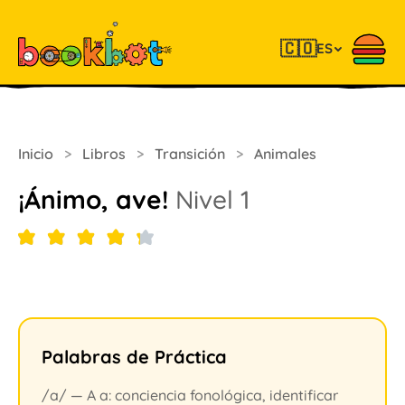
🇨🇴
ES
Inicio
>
Libros
>
Transición
>
Animales
¡Ánimo, ave!
Nivel 1
Palabras de Práctica
/a/ — A a: conciencia fonológica, identificar