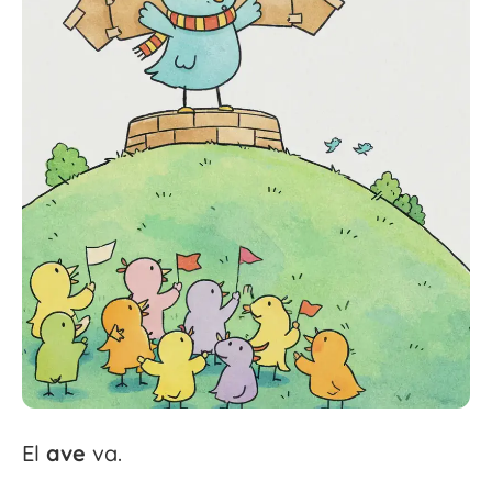
El
ave
va.