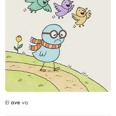
El
ave
va.