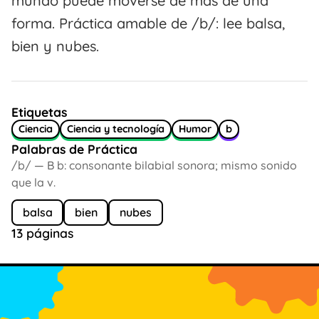
mundo puede moverse de más de una
forma. Práctica amable de /b/: lee balsa,
bien y nubes.
Etiquetas
Ciencia
Ciencia y tecnología
Humor
b
Palabras de Práctica
/b/ — B b: consonante bilabial sonora; mismo sonido
que la v.
balsa
bien
nubes
13 páginas