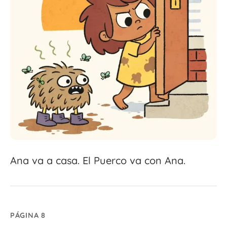
Ana va a casa. El Puerco va con Ana.
PÁGINA 8