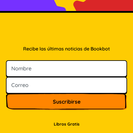
Recibe las últimas noticias de Bookbot
Nombre
Correo
Libros Gratis