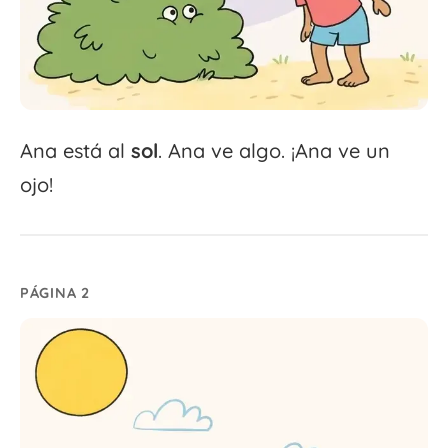
Ana está al
sol
. Ana ve algo. ¡Ana ve un
ojo!
PÁGINA 2