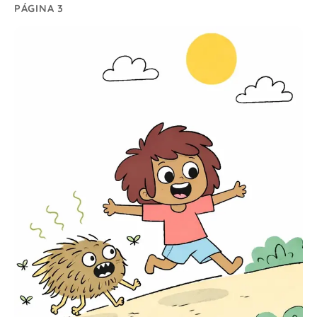
PÁGINA 3