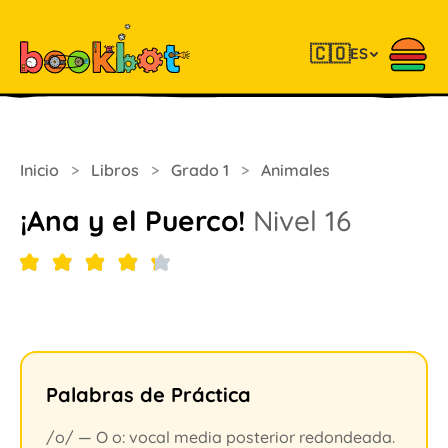
🇨🇴
ES
Inicio
>
Libros
>
Grado 1
>
Animales
¡Ana y el Puerco!
Nivel 16
Palabras de Práctica
/o/ — O o: vocal media posterior redondeada.