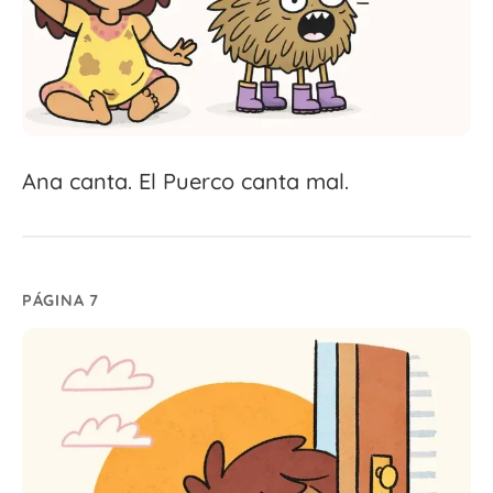
Ana canta. El Puerco canta mal.
PÁGINA 7