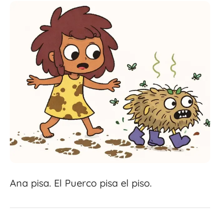
Ana pisa. El Puerco pisa el piso.