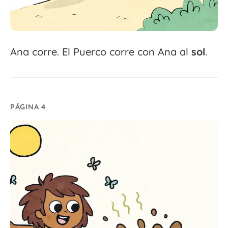
Ana corre. El Puerco corre con Ana al
sol
.
PÁGINA 4