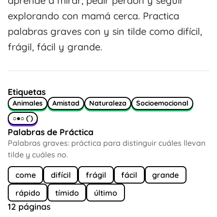
aprende a mirar, pedir perdón y seguir
explorando con mamá cerca. Practica
palabras graves con y sin tilde como difícil,
frágil, fácil y grande.
Etiquetas
Animales
Amistad
Naturaleza
Socioemocional
○●○ (´)
Palabras de Práctica
Palabras graves: práctica para distinguir cuáles llevan
tilde y cuáles no.
come
difícil
frágil
fácil
grande
rápido
tímido
último
12 páginas