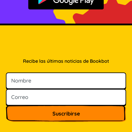
Disponible en Google Play
Recibe las últimas noticias de Bookbot
Nombre
Correo