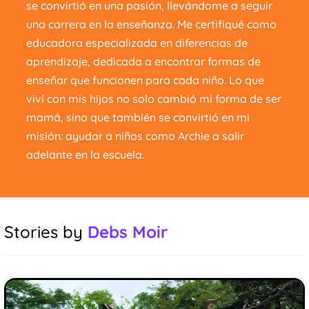
se convirtió en una pasión, llevándome a seguir
una carrera en la enseñanza. Me certifiqué como
educadora especializada en diferencias de
aprendizaje, dedicada a encontrar formas de
enseñar que funcionen para cada niño. Lo que
viví con mis hijos no solo cambió mi forma de ser
mamá, sino que también se convirtió en mi
misión: ayudar a niños como Archie a salir
adelante en la escuela.
Stories by
Debs Moir