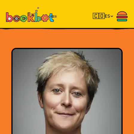
🇨🇴
ES