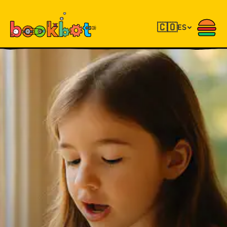
🇨🇴
ES