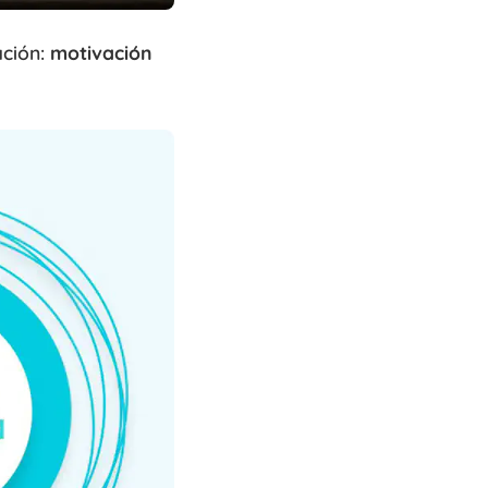
ación:
motivación