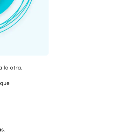
 la otra.
oque.
as
.