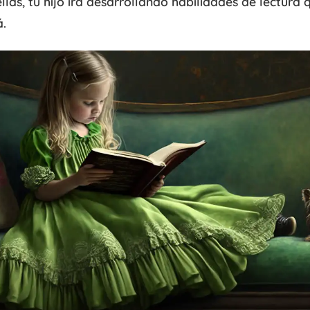
las, tu hijo irá desarrollando habilidades de lectura q
á.