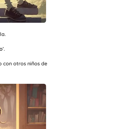
la.
o
’.
o con otros niños de