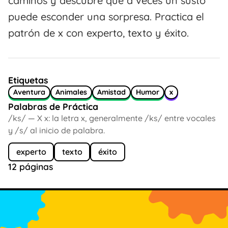
caminos y descubre que a veces un susto
puede esconder una sorpresa. Practica el
patrón de x con experto, texto y éxito.
Etiquetas
Aventura
Animales
Amistad
Humor
x
Palabras de Práctica
/ks/ — X x: la letra x, generalmente /ks/ entre vocales
y /s/ al inicio de palabra.
experto
texto
éxito
12 páginas